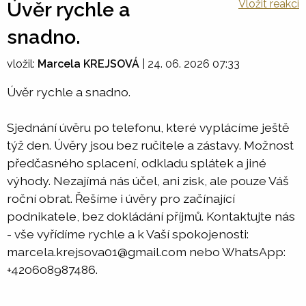
Vložit reakci
Úvěr rychle a
snadno.
vložil:
Marcela KREJSOVÁ
|
24. 06. 2026 07:33
Úvěr rychle a snadno.
Sjednání úvěru po telefonu, které vyplácíme ještě
týž den. Úvěry jsou bez ručitele a zástavy. Možnost
předčasného splacení, odkladu splátek a jiné
výhody. Nezajímá nás účel, ani zisk, ale pouze Váš
roční obrat. Řešíme i úvěry pro začínající
podnikatele, bez dokládání příjmů. Kontaktujte nás
- vše vyřídíme rychle a k Vaší spokojenosti:
marcela.krejsova01@gmail.com nebo WhatsApp:
+420608987486.