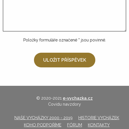
Položky formuláře označené
*
jsou povinné.
© 2020-2021
e-vychazka.cz
Covidu navzdory
NAŠE VYCHÁZKY 2000 - 2019
HISTORIE VYCHÁZEK
KOHO PODPOŘÍME
FÓRUM
KONTAKTY