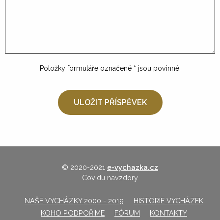
Položky formuláře označené
*
jsou povinné.
© 2020-2021
e-vychazka.cz
Covidu navzdory
NAŠE VYCHÁZKY 2000 - 2019
HISTORIE VYCHÁZEK
KOHO PODPOŘÍME
FÓRUM
KONTAKTY