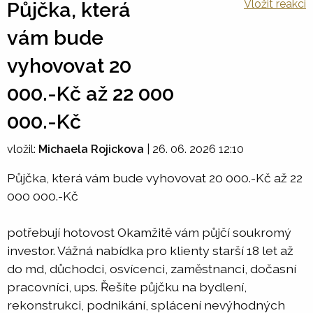
Vložit reakci
Půjčka, která
vám bude
vyhovovat 20
000.-Kč až 22 000
000.-Kč
vložil:
Michaela Rojickova
|
26. 06. 2026 12:10
Půjčka, která vám bude vyhovovat 20 000.-Kč až 22
000 000.-Kč
potřebují hotovost Okamžitě vám půjčí soukromý
investor. Vážná nabídka pro klienty starší 18 let až
do md, důchodci, osvícenci, zaměstnanci, dočasní
pracovníci, ups. Řešíte půjčku na bydlení,
rekonstrukci, podnikání, splácení nevýhodných