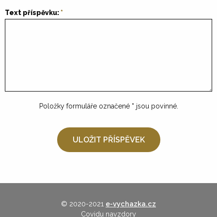
Text příspěvku:
Položky formuláře označené
*
jsou povinné.
© 2020-2021
e-vychazka.cz
Covidu navzdory