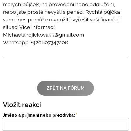
malých půjček, na provedení nebo oddlužení,
nebo jste prostě nevyšli s penězi. Rychlá půjčka
vám dnes pomůže okamžitě vyřešit vaši finanční
situaci Více informací:
Michaela.rojickova55@gmail.com
Whatsapp: +420607347208
ZPĚT NA FÓRUM
Vložit reakci
Jméno a příjmení nebo přezdívka: