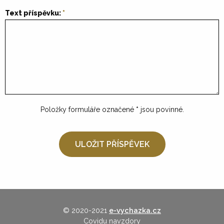
Text příspěvku:
Položky formuláře označené
*
jsou povinné.
© 2020-2021
e-vychazka.cz
Covidu navzdory