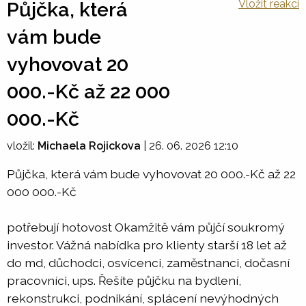
Vložit reakci
Půjčka, která
vám bude
vyhovovat 20
000.-Kč až 22 000
000.-Kč
vložil:
Michaela Rojickova
|
26. 06. 2026 12:10
Půjčka, která vám bude vyhovovat 20 000.-Kč až 22
000 000.-Kč
potřebují hotovost Okamžitě vám půjčí soukromý
investor. Vážná nabídka pro klienty starší 18 let až
do md, důchodci, osvícenci, zaměstnanci, dočasní
pracovníci, ups. Řešíte půjčku na bydlení,
rekonstrukci, podnikání, splácení nevýhodných