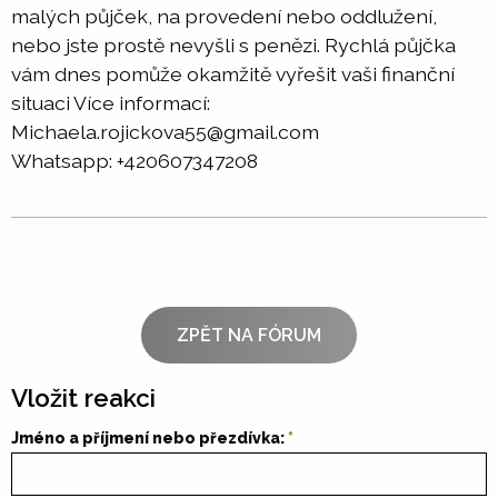
malých půjček, na provedení nebo oddlužení,
nebo jste prostě nevyšli s penězi. Rychlá půjčka
vám dnes pomůže okamžitě vyřešit vaši finanční
situaci Více informací:
Michaela.rojickova55@gmail.com
Whatsapp: +420607347208
ZPĚT NA FÓRUM
Vložit reakci
Jméno a příjmení nebo přezdívka: