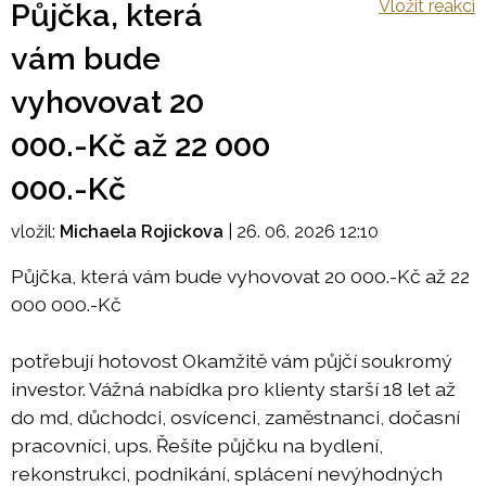
Vložit reakci
Půjčka, která
vám bude
vyhovovat 20
000.-Kč až 22 000
000.-Kč
vložil:
Michaela Rojickova
|
26. 06. 2026 12:10
Půjčka, která vám bude vyhovovat 20 000.-Kč až 22
000 000.-Kč
potřebují hotovost Okamžitě vám půjčí soukromý
investor. Vážná nabídka pro klienty starší 18 let až
do md, důchodci, osvícenci, zaměstnanci, dočasní
pracovníci, ups. Řešíte půjčku na bydlení,
rekonstrukci, podnikání, splácení nevýhodných