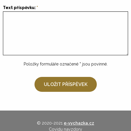
Text příspěvku:
Položky formuláře označené
*
jsou povinné.
© 2020-2021
e-vychazka.cz
Covidu navzdory