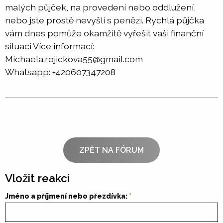
malých půjček, na provedení nebo oddlužení,
nebo jste prostě nevyšli s penězi. Rychlá půjčka
vám dnes pomůže okamžitě vyřešit vaši finanční
situaci Více informací:
Michaela.rojickova55@gmail.com
Whatsapp: +420607347208
ZPĚT NA FÓRUM
Vložit reakci
Jméno a příjmení nebo přezdívka: