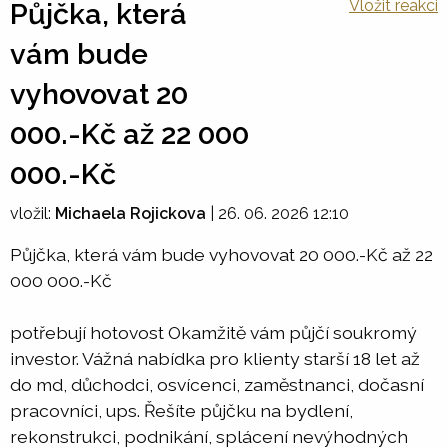
Vložit reakci
Půjčka, která
vám bude
vyhovovat 20
000.-Kč až 22 000
000.-Kč
vložil:
Michaela Rojickova
|
26. 06. 2026 12:10
Půjčka, která vám bude vyhovovat 20 000.-Kč až 22
000 000.-Kč
potřebují hotovost Okamžitě vám půjčí soukromý
investor. Vážná nabídka pro klienty starší 18 let až
do md, důchodci, osvícenci, zaměstnanci, dočasní
pracovníci, ups. Řešíte půjčku na bydlení,
rekonstrukci, podnikání, splácení nevýhodných