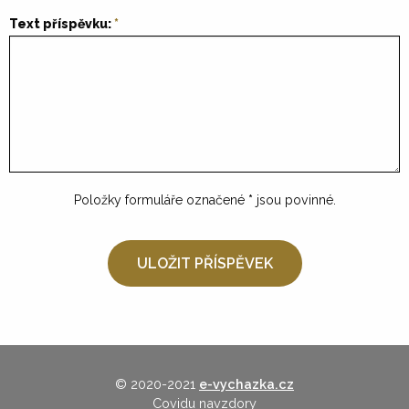
Text příspěvku:
Položky formuláře označené
*
jsou povinné.
© 2020-2021
e-vychazka.cz
Covidu navzdory