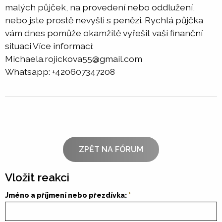
malých půjček, na provedení nebo oddlužení,
nebo jste prostě nevyšli s penězi. Rychlá půjčka
vám dnes pomůže okamžitě vyřešit vaši finanční
situaci Více informací:
Michaela.rojickova55@gmail.com
Whatsapp: +420607347208
ZPĚT NA FÓRUM
Vložit reakci
Jméno a příjmení nebo přezdívka: