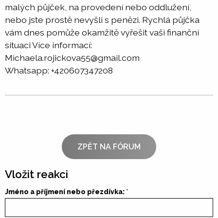
malých půjček, na provedení nebo oddlužení,
nebo jste prostě nevyšli s penězi. Rychlá půjčka
vám dnes pomůže okamžitě vyřešit vaši finanční
situaci Více informací:
Michaela.rojickova55@gmail.com
Whatsapp: +420607347208
ZPĚT NA FÓRUM
Vložit reakci
Jméno a příjmení nebo přezdívka: