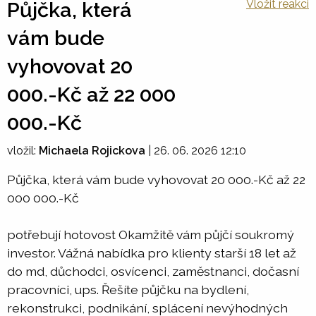
Vložit reakci
Půjčka, která
vám bude
vyhovovat 20
000.-Kč až 22 000
000.-Kč
vložil:
Michaela Rojickova
|
26. 06. 2026 12:10
Půjčka, která vám bude vyhovovat 20 000.-Kč až 22
000 000.-Kč
potřebují hotovost Okamžitě vám půjčí soukromý
investor. Vážná nabídka pro klienty starší 18 let až
do md, důchodci, osvícenci, zaměstnanci, dočasní
pracovníci, ups. Řešíte půjčku na bydlení,
rekonstrukci, podnikání, splácení nevýhodných