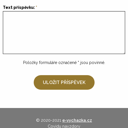
Text příspěvku:
Položky formuláře označené
*
jsou povinné.
© 2020-2021
e-vychazka.cz
Covidu navzdory