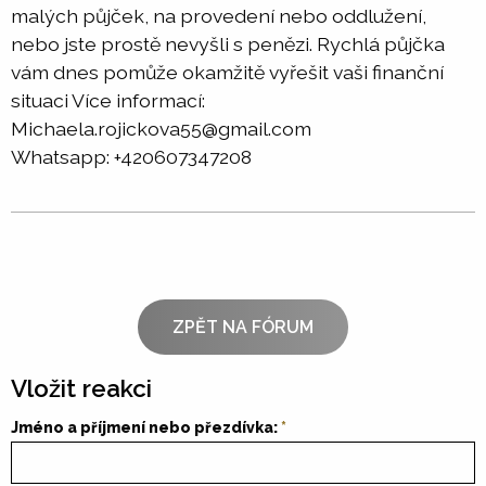
malých půjček, na provedení nebo oddlužení,
nebo jste prostě nevyšli s penězi. Rychlá půjčka
vám dnes pomůže okamžitě vyřešit vaši finanční
situaci Více informací:
Michaela.rojickova55@gmail.com
Whatsapp: +420607347208
ZPĚT NA FÓRUM
Vložit reakci
Jméno a příjmení nebo přezdívka: