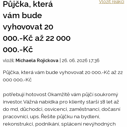
Vložit reakci
Půjčka, která
vám bude
vyhovovat 20
000.-Kč až 22 000
000.-Kč
vložil:
Michaela Rojickova
|
26. 06. 2026 17:36
Půjčka, která vám bude vyhovovat 20 000.-Kč až 22
000 000.-Kč
potřebují hotovost Okamžitě vám půjčí soukromý
investor. Vážná nabídka pro klienty starší 18 let až
do md, důchodci, osvícenci, zaměstnanci, dočasní
pracovníci, ups. Řešíte půjčku na bydlení,
rekonstrukci, podnikání, splácení nevýhodných