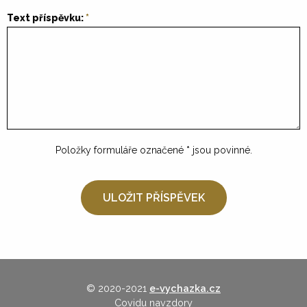
Text příspěvku:
Položky formuláře označené
*
jsou povinné.
© 2020-2021
e-vychazka.cz
Covidu navzdory