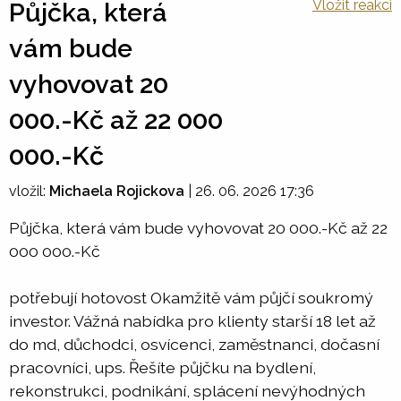
Vložit reakci
Půjčka, která
vám bude
vyhovovat 20
000.-Kč až 22 000
000.-Kč
vložil:
Michaela Rojickova
|
26. 06. 2026 17:36
Půjčka, která vám bude vyhovovat 20 000.-Kč až 22
000 000.-Kč
potřebují hotovost Okamžitě vám půjčí soukromý
investor. Vážná nabídka pro klienty starší 18 let až
do md, důchodci, osvícenci, zaměstnanci, dočasní
pracovníci, ups. Řešíte půjčku na bydlení,
rekonstrukci, podnikání, splácení nevýhodných