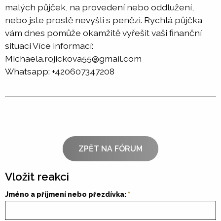
malých půjček, na provedení nebo oddlužení,
nebo jste prostě nevyšli s penězi. Rychlá půjčka
vám dnes pomůže okamžitě vyřešit vaši finanční
situaci Více informací:
Michaela.rojickova55@gmail.com
Whatsapp: +420607347208
ZPĚT NA FÓRUM
Vložit reakci
Jméno a příjmení nebo přezdívka: