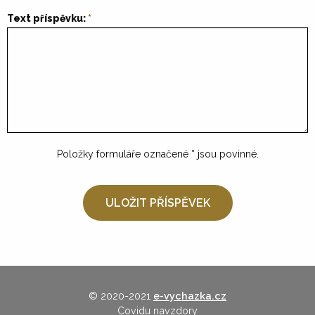
Text příspěvku:
Položky formuláře označené
*
jsou povinné.
© 2020-2021
e-vychazka.cz
Covidu navzdory