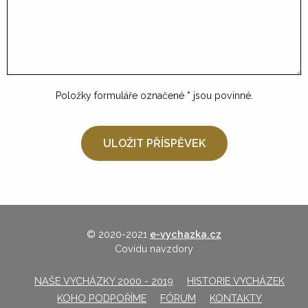
Položky formuláře označené
*
jsou povinné.
© 2020-2021
e-vychazka.cz
Covidu navzdory
NAŠE VYCHÁZKY 2000 - 2019
HISTORIE VYCHÁZEK
KOHO PODPOŘÍME
FÓRUM
KONTAKTY