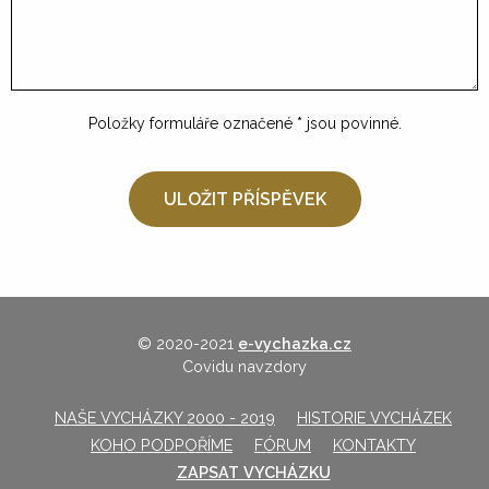
Položky formuláře označené
*
jsou povinné.
© 2020-2021
e-vychazka.cz
Covidu navzdory
NAŠE VYCHÁZKY 2000 - 2019
HISTORIE VYCHÁZEK
KOHO PODPOŘÍME
FÓRUM
KONTAKTY
ZAPSAT VYCHÁZKU