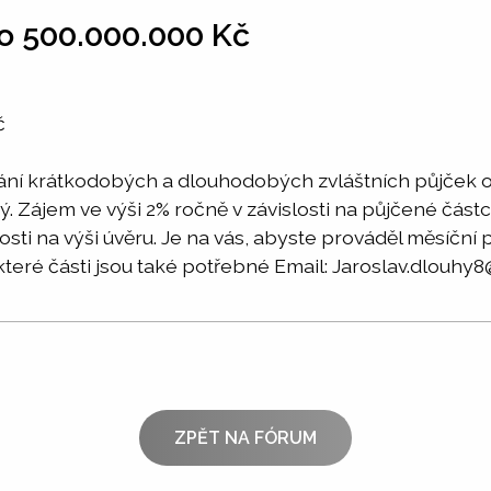
o 500.000.000 Kč
č
vání krátkodobých a dlouhodobých zvláštních půjček 
ný. Zájem ve výši 2% ročně v závislosti na půjčené č
losti na výši úvěru. Je na vás, abyste prováděl měsíční
které části jsou také potřebné Email: Jaroslav.dlouh
ZPĚT NA FÓRUM