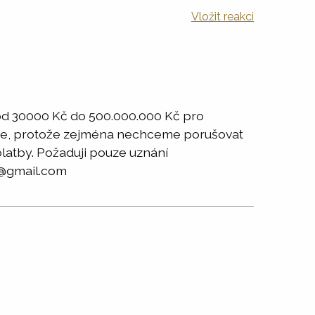
Vložit reakci
od 30000 Kč do 500.000.000 Kč pro
ástce, protože zejména nechceme porušovat
 platby. Požaduji pouze uznání
y8@gmail.com