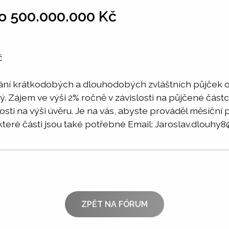
o 500.000.000 Kč
č
vání krátkodobých a dlouhodobých zvláštních půjček 
ný. Zájem ve výši 2% ročně v závislosti na půjčené č
losti na výši úvěru. Je na vás, abyste prováděl měsíční
které části jsou také potřebné Email: Jaroslav.dlouh
ZPĚT NA FÓRUM