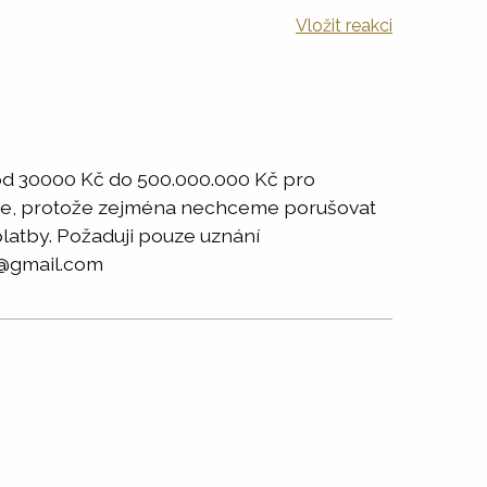
Vložit reakci
od 30000 Kč do 500.000.000 Kč pro
ástce, protože zejména nechceme porušovat
 platby. Požaduji pouze uznání
y8@gmail.com