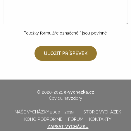
Položky formuláře označené
*
jsou povinné.
© 2020-2021
e-vychazka.cz
Covidu navzdory
NAŠE VYCHÁZKY 2000 - 2019
HISTORIE VYCHÁZEK
KOHO PODPOŘÍME
FÓRUM
KONTAKTY
ZAPSAT VYCHÁZKU