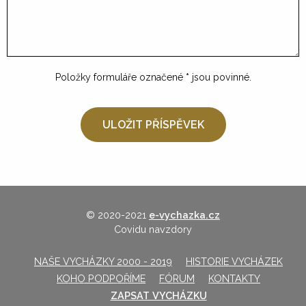
Položky formuláře označené
*
jsou povinné.
© 2020-2021
e-vychazka.cz
Covidu navzdory
NAŠE VYCHÁZKY 2000 - 2019
HISTORIE VYCHÁZEK
KOHO PODPOŘÍME
FÓRUM
KONTAKTY
ZAPSAT VYCHÁZKU