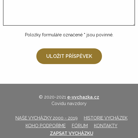
Položky formuláře označené
*
jsou povinné.
© 2020-2021
e-vychazka.cz
Covidu navzdory
NAŠE VYCHÁZKY 2000 - 2019
HISTORIE VYCHÁZEK
KOHO PODPOŘÍME
FÓRUM
KONTAKTY
ZAPSAT VYCHÁZKU