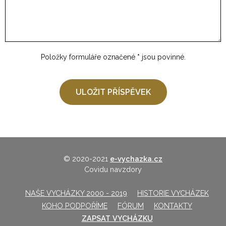
Položky formuláře označené
*
jsou povinné.
© 2020-2021
e-vychazka.cz
Covidu navzdory
NAŠE VYCHÁZKY 2000 - 2019
HISTORIE VYCHÁZEK
KOHO PODPOŘÍME
FÓRUM
KONTAKTY
ZAPSAT VYCHÁZKU