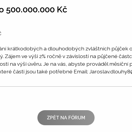
o 500.000.000 Kč
č
vání krátkodobých a dlouhodobých zvláštních půjček 
ný. Zájem ve výši 2% ročně v závislosti na půjčené č
losti na výši úvěru. Je na vás, abyste prováděl měsíční
které části jsou také potřebné Email: Jaroslav.dlouh
ZPĚT NA FÓRUM