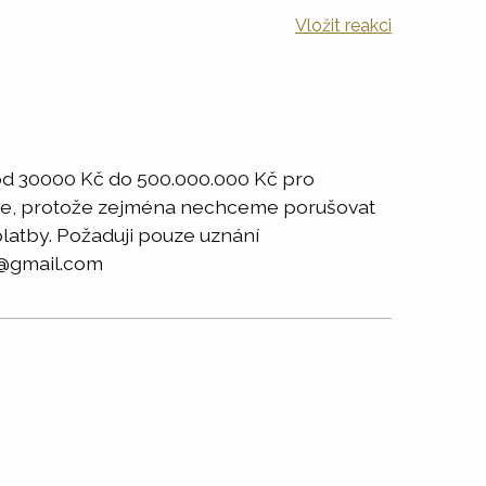
Vložit reakci
od 30000 Kč do 500.000.000 Kč pro
ástce, protože zejména nechceme porušovat
 platby. Požaduji pouze uznání
y8@gmail.com