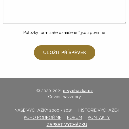
Položky formuláře označené
*
jsou povinné.
© 2020-2021
e-vychazka.cz
Covidu navzdory
NAŠE VYCHÁZKY 2000 - 2019
HISTORIE VYCHÁZEK
KOHO PODPOŘÍME
FÓRUM
KONTAKTY
ZAPSAT VYCHÁZKU