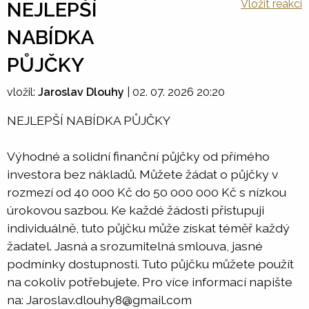
Vložit reakci
NEJLEPŠÍ
NABÍDKA
PŮJČKY
vložil:
Jaroslav Dlouhy
|
02. 07. 2026 20:20
NEJLEPŠÍ NABÍDKA PŮJČKY
Výhodné a solidní finanční půjčky od přímého
investora bez nákladů. Můžete žádat o půjčky v
rozmezí od 40 000 Kč do 50 000 000 Kč s nízkou
úrokovou sazbou. Ke každé žádosti přistupuji
individuálně, tuto půjčku může získat téměř každý
žadatel. Jasná a srozumitelná smlouva, jasné
podmínky dostupnosti. Tuto půjčku můžete použít
na cokoliv potřebujete. Pro více informací napište
na: Jaroslav.dlouhy8@gmail.com