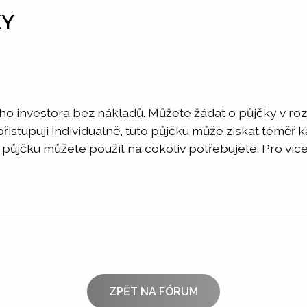
KY
ého investora bez nákladů. Můžete žádat o půjčky v r
istupuji individuálně, tuto půjčku může získat téměř 
půjčku můžete použít na cokoliv potřebujete. Pro více
ZPĚT NA FÓRUM