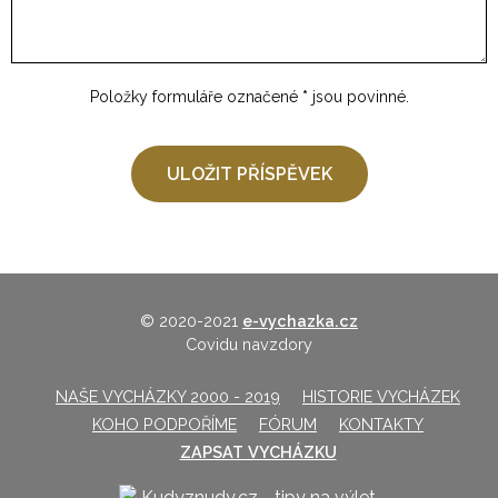
Položky formuláře označené
*
jsou povinné.
© 2020-2021
e-vychazka.cz
Covidu navzdory
NAŠE VYCHÁZKY 2000 - 2019
HISTORIE VYCHÁZEK
KOHO PODPOŘÍME
FÓRUM
KONTAKTY
ZAPSAT VYCHÁZKU