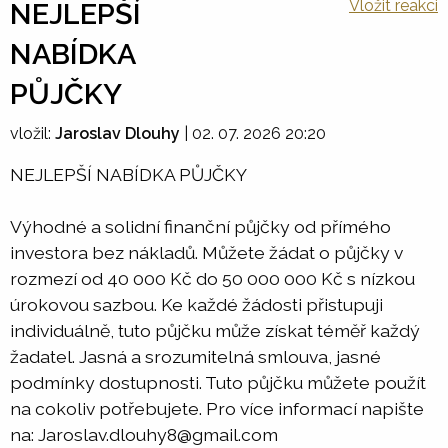
Vložit reakci
NEJLEPŠÍ
NABÍDKA
PŮJČKY
vložil:
Jaroslav Dlouhy
|
02. 07. 2026 20:20
NEJLEPŠÍ NABÍDKA PŮJČKY
Výhodné a solidní finanční půjčky od přímého
investora bez nákladů. Můžete žádat o půjčky v
rozmezí od 40 000 Kč do 50 000 000 Kč s nízkou
úrokovou sazbou. Ke každé žádosti přistupuji
individuálně, tuto půjčku může získat téměř každý
žadatel. Jasná a srozumitelná smlouva, jasné
podmínky dostupnosti. Tuto půjčku můžete použít
na cokoliv potřebujete. Pro více informací napište
na: Jaroslav.dlouhy8@gmail.com