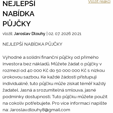
Vložit reakci
NEJLEPŠÍ
NABÍDKA
PŮJČKY
vložil:
Jaroslav Dlouhy
|
02. 07. 2026 20:21
NEJLEPŠÍ NABÍDKA PŮJČKY
Výhodné a solidní finanční půjčky od přímého
investora bez nákladů. Můžete žádat o půjčky v
rozmezí od 40 000 Kč do 50 000 000 Kč s nízkou
úrokovou sazbou. Ke každé žádosti přistupuji
individuálně, tuto půjčku může získat téměř každý
žadatel. Jasná a srozumitelná smlouva, jasné
podmínky dostupnosti. Tuto půjčku můžete použít
na cokoliv potřebujete. Pro více informací napište
na: Jaroslav.dlouhy8@gmail.com