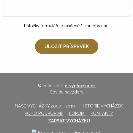
Položky formuláře označené
*
jsou povinné.
© 2020-2021
e-vychazka.cz
Covidu navzdory
NAŠE VYCHÁZKY 2000 - 2019
HISTORIE VYCHÁZEK
KOHO PODPOŘÍME
FÓRUM
KONTAKTY
ZAPSAT VYCHÁZKU