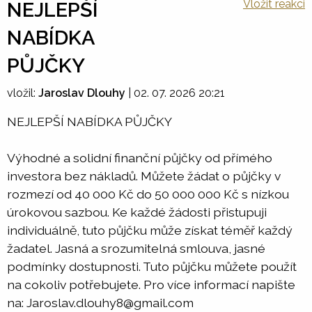
Vložit reakci
NEJLEPŠÍ
NABÍDKA
PŮJČKY
vložil:
Jaroslav Dlouhy
|
02. 07. 2026 20:21
NEJLEPŠÍ NABÍDKA PŮJČKY
Výhodné a solidní finanční půjčky od přímého
investora bez nákladů. Můžete žádat o půjčky v
rozmezí od 40 000 Kč do 50 000 000 Kč s nízkou
úrokovou sazbou. Ke každé žádosti přistupuji
individuálně, tuto půjčku může získat téměř každý
žadatel. Jasná a srozumitelná smlouva, jasné
podmínky dostupnosti. Tuto půjčku můžete použít
na cokoliv potřebujete. Pro více informací napište
na: Jaroslav.dlouhy8@gmail.com