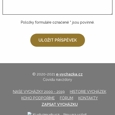
Položky formuláře označené
*
jsou povinné.
© 2020-2021
e-vychazka.cz
Covidu navzdory
NAŠE VYCHÁZKY 2000 - 2019
HISTORIE VYCHÁZEK
KOHO PODPOŘÍME
FÓRUM
KONTAKTY
ZAPSAT VYCHÁZKU