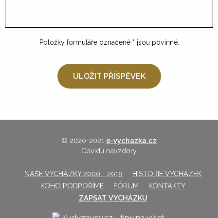
Položky formuláře označené
*
jsou povinné.
© 2020-2021
e-vychazka.cz
Covidu navzdory
NAŠE VYCHÁZKY 2000 - 2019
HISTORIE VYCHÁZEK
KOHO PODPOŘÍME
FÓRUM
KONTAKTY
ZAPSAT VYCHÁZKU