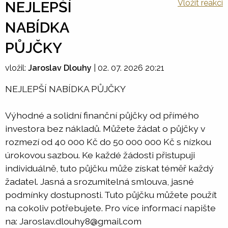
Vložit reakci
NEJLEPŠÍ
NABÍDKA
PŮJČKY
vložil:
Jaroslav Dlouhy
|
02. 07. 2026 20:21
NEJLEPŠÍ NABÍDKA PŮJČKY
Výhodné a solidní finanční půjčky od přímého
investora bez nákladů. Můžete žádat o půjčky v
rozmezí od 40 000 Kč do 50 000 000 Kč s nízkou
úrokovou sazbou. Ke každé žádosti přistupuji
individuálně, tuto půjčku může získat téměř každý
žadatel. Jasná a srozumitelná smlouva, jasné
podmínky dostupnosti. Tuto půjčku můžete použít
na cokoliv potřebujete. Pro více informací napište
na: Jaroslav.dlouhy8@gmail.com