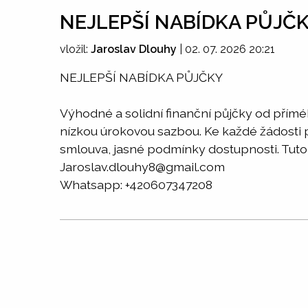
NEJLEPŠÍ NABÍDKA PŮJČ
vložil:
Jaroslav Dlouhy
|
02. 07. 2026 20:21
NEJLEPŠÍ NABÍDKA PŮJČKY
Výhodné a solidní finanční půjčky od přím
nízkou úrokovou sazbou. Ke každé žádosti př
smlouva, jasné podmínky dostupnosti. Tuto 
Jaroslav.dlouhy8@gmail.com
Whatsapp: +420607347208