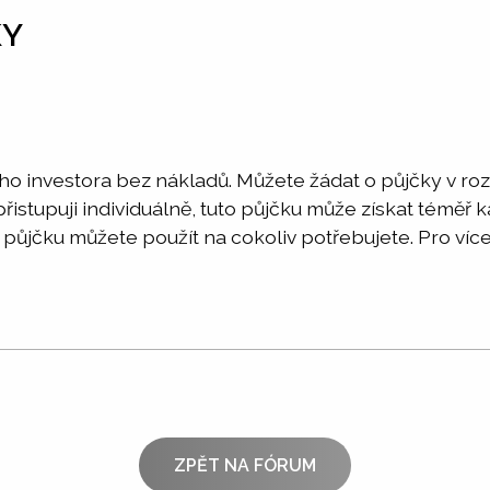
KY
ého investora bez nákladů. Můžete žádat o půjčky v r
istupuji individuálně, tuto půjčku může získat téměř 
půjčku můžete použít na cokoliv potřebujete. Pro více
ZPĚT NA FÓRUM