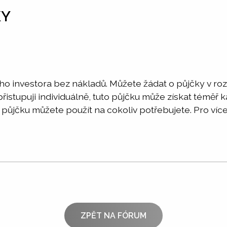
KY
ého investora bez nákladů. Můžete žádat o půjčky v r
istupuji individuálně, tuto půjčku může získat téměř 
půjčku můžete použít na cokoliv potřebujete. Pro více
ZPĚT NA FÓRUM