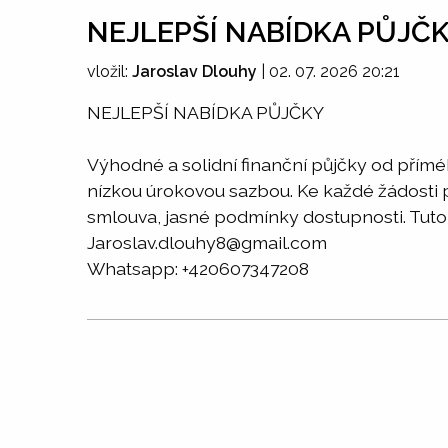
NEJLEPŠÍ NABÍDKA PŮJČ
vložil:
Jaroslav Dlouhy
|
02. 07. 2026 20:21
NEJLEPŠÍ NABÍDKA PŮJČKY
Výhodné a solidní finanční půjčky od přím
nízkou úrokovou sazbou. Ke každé žádosti př
smlouva, jasné podmínky dostupnosti. Tuto 
Jaroslav.dlouhy8@gmail.com
Whatsapp: +420607347208