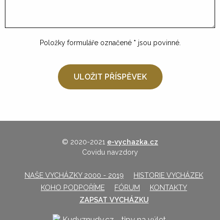
Položky formuláře označené
*
jsou povinné.
© 2020-2021
e-vychazka.cz
Covidu navzdory
NAŠE VYCHÁZKY 2000 - 2019
HISTORIE VYCHÁZEK
KOHO PODPOŘÍME
FÓRUM
KONTAKTY
ZAPSAT VYCHÁZKU