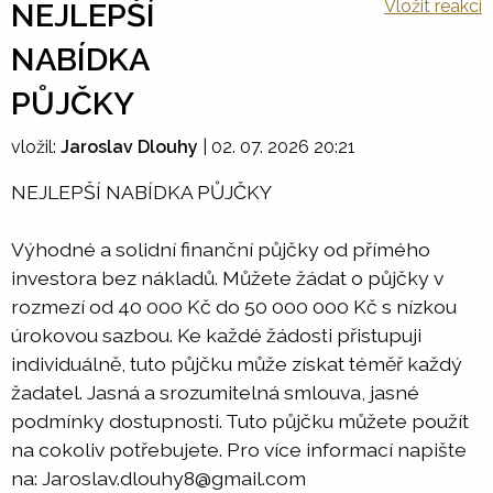
Vložit reakci
NEJLEPŠÍ
NABÍDKA
PŮJČKY
vložil:
Jaroslav Dlouhy
|
02. 07. 2026 20:21
NEJLEPŠÍ NABÍDKA PŮJČKY
Výhodné a solidní finanční půjčky od přímého
investora bez nákladů. Můžete žádat o půjčky v
rozmezí od 40 000 Kč do 50 000 000 Kč s nízkou
úrokovou sazbou. Ke každé žádosti přistupuji
individuálně, tuto půjčku může získat téměř každý
žadatel. Jasná a srozumitelná smlouva, jasné
podmínky dostupnosti. Tuto půjčku můžete použít
na cokoliv potřebujete. Pro více informací napište
na: Jaroslav.dlouhy8@gmail.com