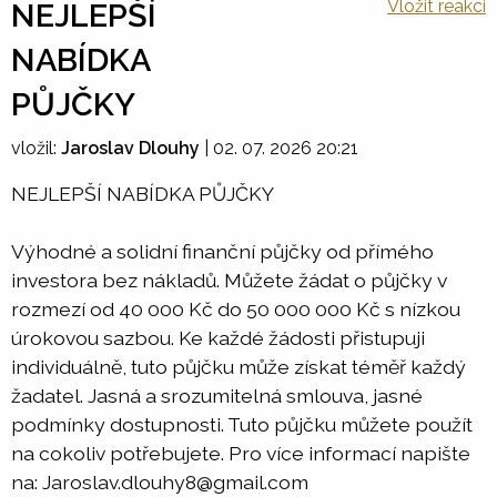
Vložit reakci
NEJLEPŠÍ
NABÍDKA
PŮJČKY
vložil:
Jaroslav Dlouhy
|
02. 07. 2026 20:21
NEJLEPŠÍ NABÍDKA PŮJČKY
Výhodné a solidní finanční půjčky od přímého
investora bez nákladů. Můžete žádat o půjčky v
rozmezí od 40 000 Kč do 50 000 000 Kč s nízkou
úrokovou sazbou. Ke každé žádosti přistupuji
individuálně, tuto půjčku může získat téměř každý
žadatel. Jasná a srozumitelná smlouva, jasné
podmínky dostupnosti. Tuto půjčku můžete použít
na cokoliv potřebujete. Pro více informací napište
na: Jaroslav.dlouhy8@gmail.com