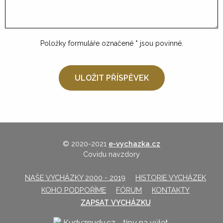
Položky formuláře označené
*
jsou povinné.
© 2020-2021
e-vychazka.cz
Covidu navzdory
NAŠE VYCHÁZKY 2000 - 2019
HISTORIE VYCHÁZEK
KOHO PODPOŘÍME
FÓRUM
KONTAKTY
ZAPSAT VYCHÁZKU