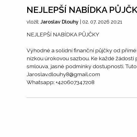
NEJLEPŠÍ NABÍDKA PŮJČ
vložil:
Jaroslav Dlouhy
|
02. 07. 2026 20:21
NEJLEPŠÍ NABÍDKA PŮJČKY
Výhodné a solidní finanční půjčky od přím
nízkou úrokovou sazbou. Ke každé žádosti př
smlouva, jasné podmínky dostupnosti. Tuto 
Jaroslav.dlouhy8@gmail.com
Whatsapp: +420607347208