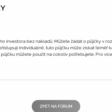
KY
ého investora bez nákladů. Můžete žádat o půjčky v r
istupuji individuálně, tuto půjčku může získat téměř 
půjčku můžete použít na cokoliv potřebujete. Pro více
ZPĚT NA FÓRUM