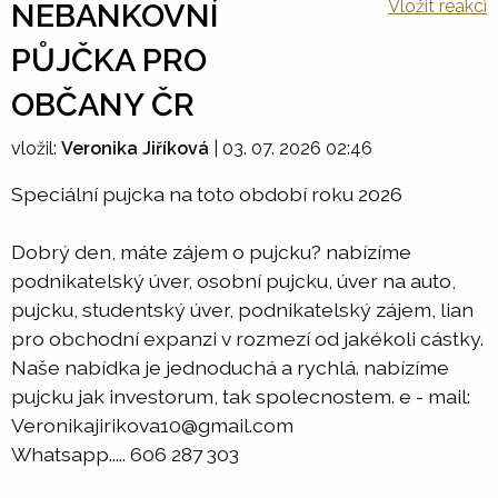
Vložit reakci
NEBANKOVNÍ
PŮJČKA PRO
OBČANY ČR
vložil:
Veronika Jiříková
|
03. 07. 2026 02:46
Speciální pujcka na toto období roku 2026
Dobrý den, máte zájem o pujcku? nabízíme
podnikatelský úver, osobní pujcku, úver na auto,
pujcku, studentský úver, podnikatelský zájem, lian
pro obchodní expanzi v rozmezí od jakékoli cástky.
Naše nabídka je jednoduchá a rychlá. nabízíme
pujcku jak investorum, tak spolecnostem. e - mail:
Veronikajirikova10@gmail.com
Whatsapp..... 606 287 303