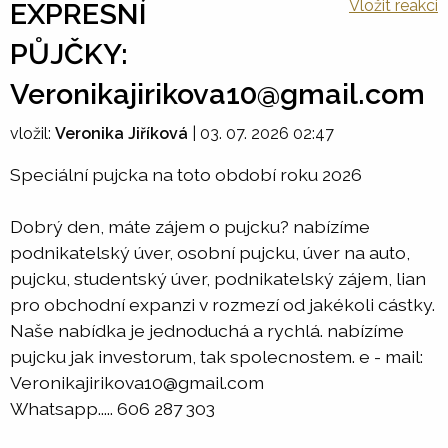
Vložit reakci
EXPRESNÍ
PŮJČKY:
Veronikajirikova10@gmail.com
vložil:
Veronika Jiříková
|
03. 07. 2026 02:47
Speciální pujcka na toto období roku 2026
Dobrý den, máte zájem o pujcku? nabízíme
podnikatelský úver, osobní pujcku, úver na auto,
pujcku, studentský úver, podnikatelský zájem, lian
pro obchodní expanzi v rozmezí od jakékoli cástky.
Naše nabídka je jednoduchá a rychlá. nabízíme
pujcku jak investorum, tak spolecnostem. e - mail:
Veronikajirikova10@gmail.com
Whatsapp..... 606 287 303