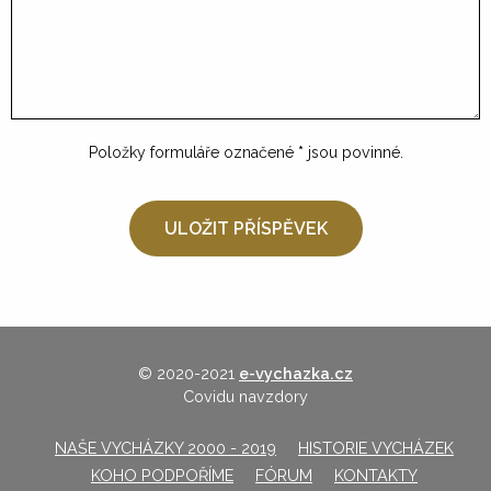
Položky formuláře označené
*
jsou povinné.
© 2020-2021
e-vychazka.cz
Covidu navzdory
NAŠE VYCHÁZKY 2000 - 2019
HISTORIE VYCHÁZEK
KOHO PODPOŘÍME
FÓRUM
KONTAKTY