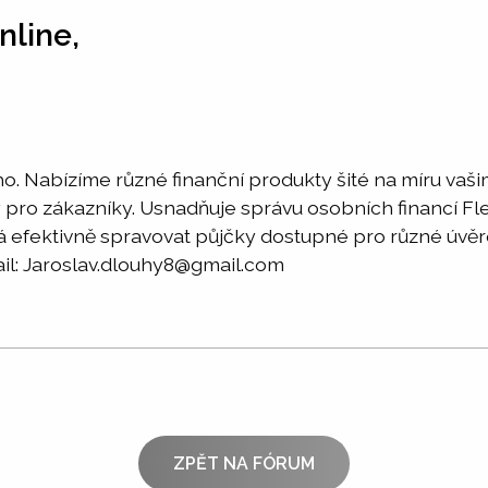
nline,
 Nabízíme různé finanční produkty šité na míru vašim
pro zákazníky. Usnadňuje správu osobních financí Flexi
há efektivně spravovat půjčky dostupné pro různé úvěr
ail: Jaroslav.dlouhy8@gmail.com
ZPĚT NA FÓRUM