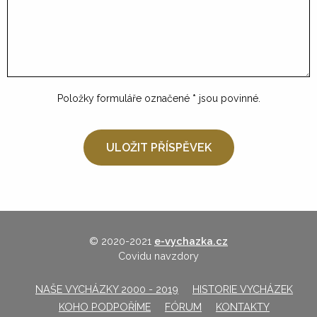
Položky formuláře označené
*
jsou povinné.
© 2020-2021
e-vychazka.cz
Covidu navzdory
NAŠE VYCHÁZKY 2000 - 2019
HISTORIE VYCHÁZEK
KOHO PODPOŘÍME
FÓRUM
KONTAKTY