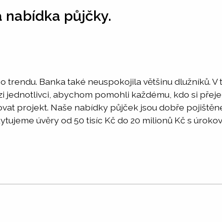
á nabídka půjčky.
o trendu. Banka také neuspokojila většinu dlužníků. V
 jednotlivci, abychom pomohli každému, kdo si přeje
covat projekt. Naše nabídky půjček jsou dobře pojiště
kytujeme úvěry od 50 tisíc Kč do 20 milionů Kč s úrokov