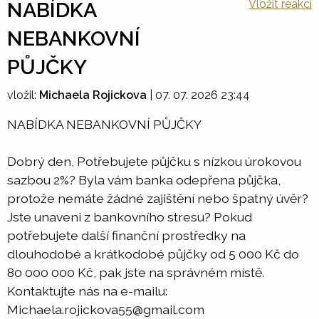
Vložit reakci
NABÍDKA
NEBANKOVNÍ
PŮJČKY
vložil:
Michaela Rojickova
|
07. 07. 2026 23:44
NABÍDKA NEBANKOVNÍ PŮJČKY
Dobrý den, Potřebujete půjčku s nízkou úrokovou
sazbou 2%? Byla vám banka odepřena půjčka,
protože nemáte žádné zajištění nebo špatný úvěr?
Jste unaveni z bankovního stresu? Pokud
potřebujete další finanční prostředky na
dlouhodobé a krátkodobé půjčky od 5 000 Kč do
80 000 000 Kč, pak jste na správném místě.
Kontaktujte nás na e-mailu:
Michaela.rojickova55@gmail.com