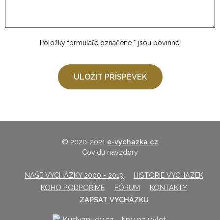
Položky formuláře označené
*
jsou povinné.
© 2020-2021
e-vychazka.cz
Covidu navzdory
NAŠE VYCHÁZKY 2000 - 2019
HISTORIE VYCHÁZEK
KOHO PODPOŘÍME
FÓRUM
KONTAKTY
ZAPSAT VYCHÁZKU