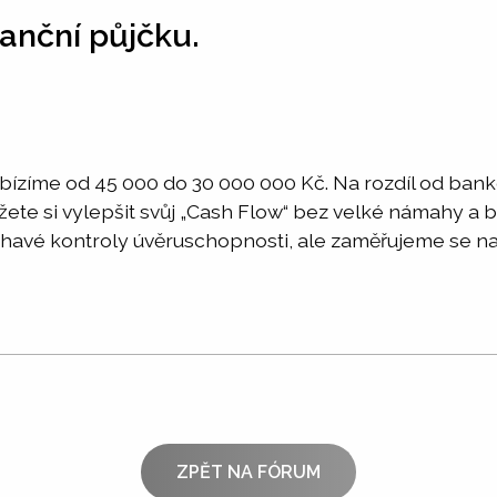
anční půjčku.
bízíme od 45 000 do 30 000 000 Kč. Na rozdíl od ban
te si vylepšit svůj „Cash Flow“ bez velké námahy a be
avé kontroly úvěruschopnosti, ale zaměřujeme se na r
ZPĚT NA FÓRUM