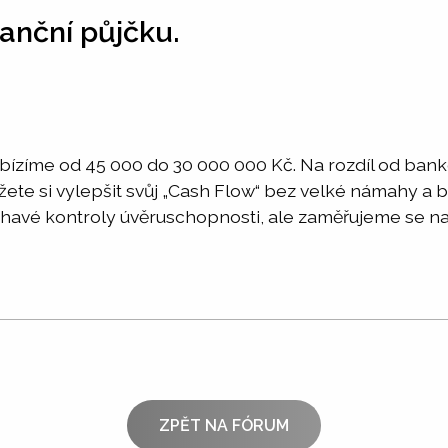
anční půjčku.
bízíme od 45 000 do 30 000 000 Kč. Na rozdíl od ban
te si vylepšit svůj „Cash Flow“ bez velké námahy a be
avé kontroly úvěruschopnosti, ale zaměřujeme se na r
ZPĚT NA FÓRUM